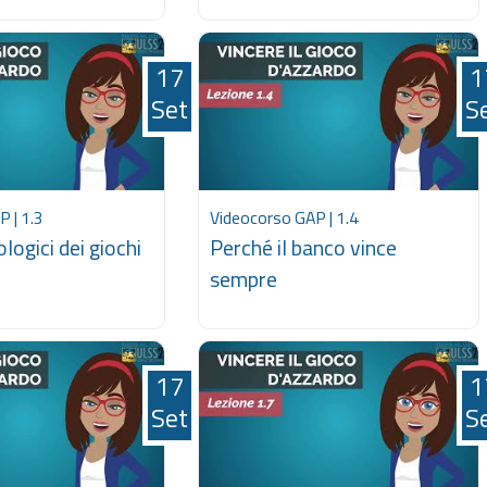
17
1
Set
S
 | 1.3
Videocorso GAP | 1.4
ologici dei giochi
Perché il banco vince
sempre
17
1
Set
S