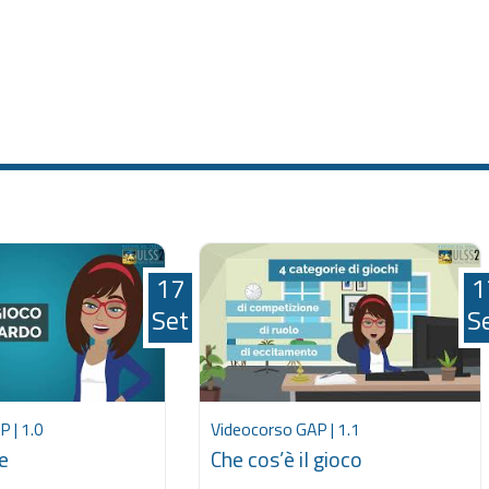
17
1
Set
S
 | 1.0
Videocorso GAP | 1.1
e
Che cos’è il gioco