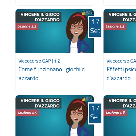
17
Set
Videocorso GAP | 1.2
Videocorso GAP
Come funzionano i giochi d
Effetti psic
azzardo
d’azzardo
17
Set