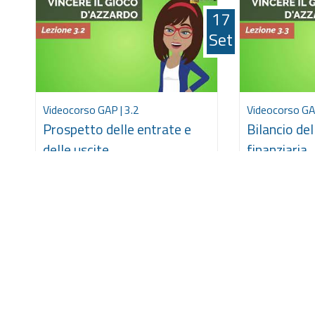
17
Set
Videocorso GAP | 3.2
Videocorso GAP
Prospetto delle entrate e
Bilancio del
delle uscite
finanziaria
17
Set
Videocorso GAP | 4.1
Videocorso GAP