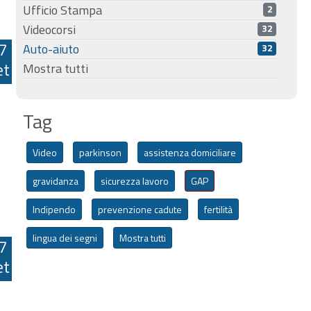
Ufficio Stampa
2
Videocorsi
32
7
Auto-aiuto
32
et
Mostra tutti
Tag
Video
parkinson
assistenza domiciliare
gravidanza
sicurezza lavoro
GAP
Indipendo
prevenzione cadute
fertilità
lingua dei segni
Mostra tutti
7
et