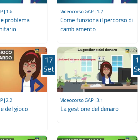
 | 1.6
Videocorso GAP | 1.7
me problema
Come funziona il percorso di
nitario
cambiamento
17
1
Set
S
 | 2.2
Videocorso GAP | 3.1
e del gioco
La gestione del denaro