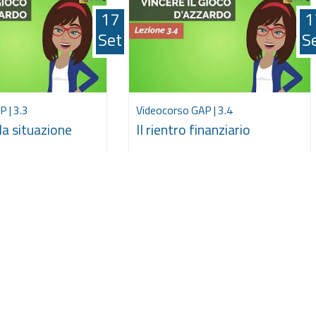
17
1
Set
S
 | 3.3
Videocorso GAP | 3.4
la situazione
Il rientro finanziario
17
1
Set
S
 | 4.2
Videocorso GAP | 5.1