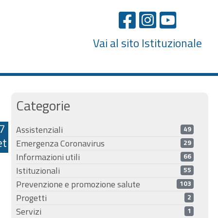
Vai al sito Istituzionale
Categorie
7
Assistenziali
49
et
Emergenza Coronavirus
29
Informazioni utili
66
Istituzionali
55
Prevenzione e promozione salute
103
Progetti
2
Servizi
1