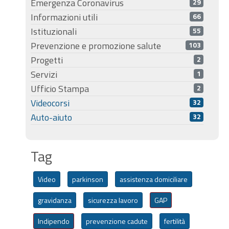
Emergenza Coronavirus
29
Informazioni utili
66
Istituzionali
55
Prevenzione e promozione salute
103
Progetti
2
Servizi
1
Ufficio Stampa
2
Videocorsi
32
Auto-aiuto
32
Tag
Video
parkinson
assistenza domiciliare
gravidanza
sicurezza lavoro
GAP
Indipendo
prevenzione cadute
fertilità