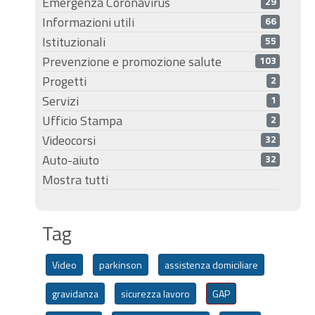
Emergenza Coronavirus
29
Informazioni utili
66
Istituzionali
55
Prevenzione e promozione salute
103
Progetti
2
Servizi
1
Ufficio Stampa
2
Videocorsi
32
Auto-aiuto
32
Mostra tutti
Tag
Video
parkinson
assistenza domiciliare
gravidanza
sicurezza lavoro
GAP