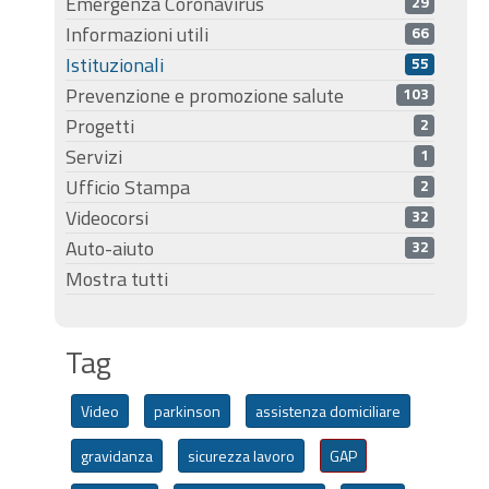
Emergenza Coronavirus
29
Informazioni utili
66
Istituzionali
55
Prevenzione e promozione salute
103
Progetti
2
Servizi
1
Ufficio Stampa
2
Videocorsi
32
Auto-aiuto
32
Mostra tutti
Tag
Video
parkinson
assistenza domiciliare
gravidanza
sicurezza lavoro
GAP