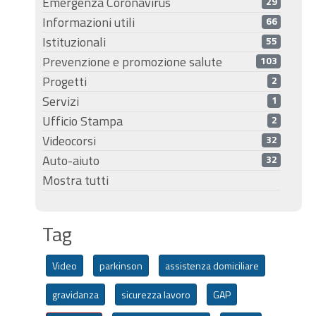
Emergenza Coronavirus
29
Informazioni utili
66
Istituzionali
55
Prevenzione e promozione salute
103
Progetti
2
Servizi
1
Ufficio Stampa
2
Videocorsi
32
Auto-aiuto
32
Mostra tutti
Tag
Video
parkinson
assistenza domiciliare
gravidanza
sicurezza lavoro
GAP