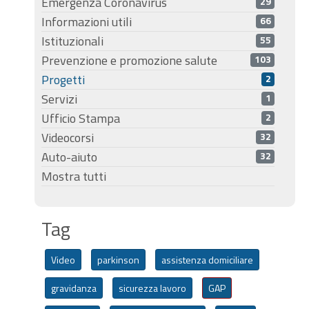
Emergenza Coronavirus
29
Informazioni utili
66
Istituzionali
55
Prevenzione e promozione salute
103
Progetti
2
Servizi
1
Ufficio Stampa
2
Videocorsi
32
Auto-aiuto
32
Mostra tutti
Tag
Video
parkinson
assistenza domiciliare
gravidanza
sicurezza lavoro
GAP