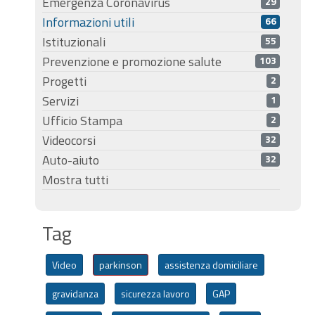
Emergenza Coronavirus
29
Informazioni utili
66
Istituzionali
55
Prevenzione e promozione salute
103
Progetti
2
Servizi
1
Ufficio Stampa
2
Videocorsi
32
Auto-aiuto
32
Mostra tutti
Tag
Video
parkinson
assistenza domiciliare
gravidanza
sicurezza lavoro
GAP