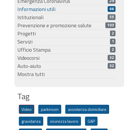
Emergenza Coronavirus
29
Informazioni utili
66
Istituzionali
55
Prevenzione e promozione salute
103
Progetti
2
Servizi
1
Ufficio Stampa
2
Videocorsi
32
Auto-aiuto
32
Mostra tutti
Tag
Video
parkinson
assistenza domiciliare
gravidanza
sicurezza lavoro
GAP