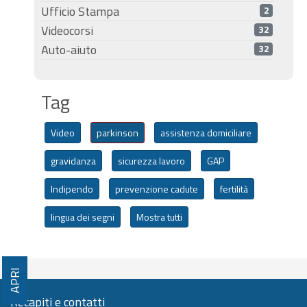
Ufficio Stampa
2
Videocorsi
32
Auto-aiuto
32
Tag
Video
parkinson
assistenza domiciliare
gravidanza
sicurezza lavoro
GAP
Indipendo
prevenzione cadute
fertilità
lingua dei segni
Mostra tutti
APRI
Recapiti e contatti