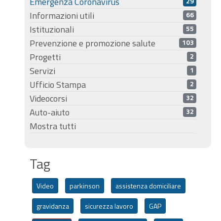
Emergenza Coronavirus
29
Informazioni utili
66
Istituzionali
55
Prevenzione e promozione salute
103
Progetti
2
Servizi
1
Ufficio Stampa
2
Videocorsi
32
Auto-aiuto
32
Mostra tutti
Tag
Video
parkinson
assistenza domiciliare
gravidanza
sicurezza lavoro
GAP