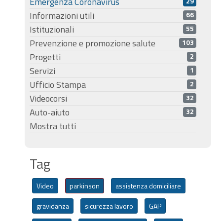
Emergenza Coronavirus
29
Informazioni utili
66
Istituzionali
55
Prevenzione e promozione salute
103
Progetti
2
Servizi
1
Ufficio Stampa
2
Videocorsi
32
Auto-aiuto
32
Mostra tutti
Tag
Video
parkinson
assistenza domiciliare
gravidanza
sicurezza lavoro
GAP