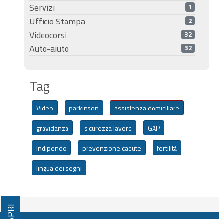
Servizi
1
Ufficio Stampa
2
Videocorsi
32
Auto-aiuto
32
Tag
Video
parkinson
assistenza domiciliare
gravidanza
sicurezza lavoro
GAP
Indipendo
prevenzione cadute
fertilità
lingua dei segni
APRI