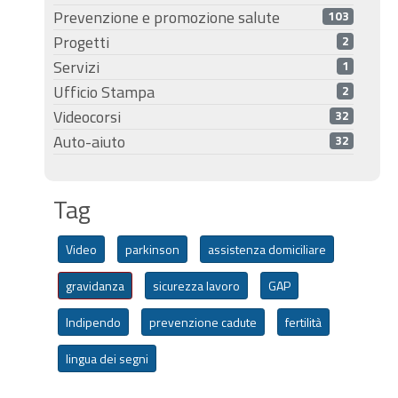
Prevenzione e promozione salute
103
Progetti
2
Servizi
1
Ufficio Stampa
2
Videocorsi
32
Auto-aiuto
32
Tag
Video
parkinson
assistenza domiciliare
gravidanza
sicurezza lavoro
GAP
Indipendo
prevenzione cadute
fertilità
lingua dei segni