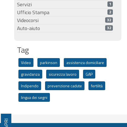
Servizi
1
Ufficio Stampa
2
Videocorsi
32
Auto-aiuto
32
Tag
Video
parkinson
assistenza domiciliare
gravidanza
sicurezza lavoro
GAP
Indipendo
prevenzione cadute
fertilità
lingua dei segni
APRI