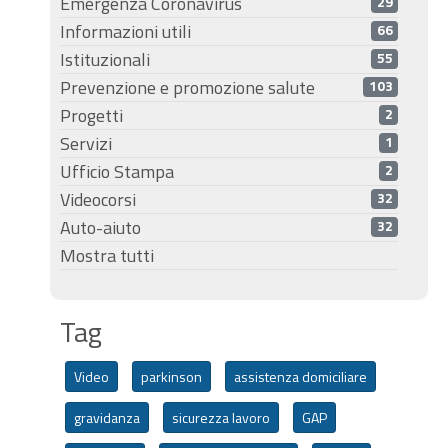
Emergenza Coronavirus
29
Informazioni utili
66
Istituzionali
55
Prevenzione e promozione salute
103
Progetti
2
Servizi
1
Ufficio Stampa
2
Videocorsi
32
Auto-aiuto
32
Mostra tutti
Tag
Video
parkinson
assistenza domiciliare
gravidanza
sicurezza lavoro
GAP