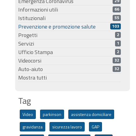
Emergenza Coronavirus
29
Informazioni utili
66
Istituzionali
55
Prevenzione e promozione salute
103
Progetti
2
Servizi
1
Ufficio Stampa
2
Videocorsi
32
Auto-aiuto
32
Mostra tutti
Tag
Video
parkinson
assistenza domiciliare
gravidanza
sicurezza lavoro
GAP